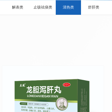
解表类
止咳祛痰类
清热类
舒肝类