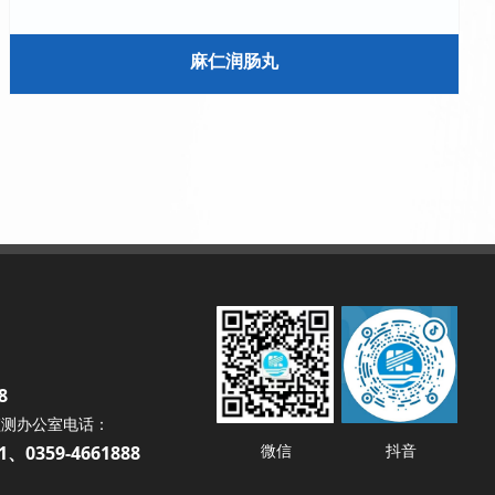
麻仁润肠丸
：
8
监测办公室电话：
微信
抖音
91、0359-4661888