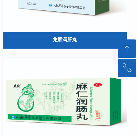
龙胆泻肝丸
ꁸ
ꂅ
回到顶部
0359-4661888