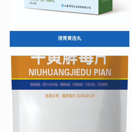
清胃黄连丸