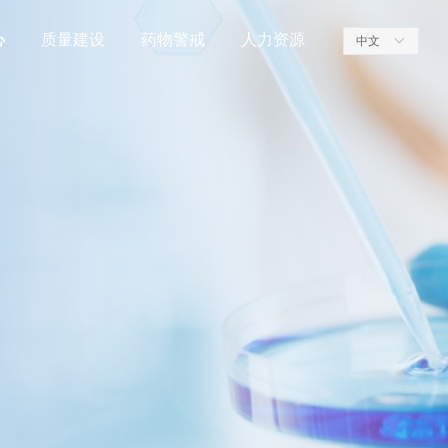
心
质量建设
药物警戒
人力资源
中文
ꀅ